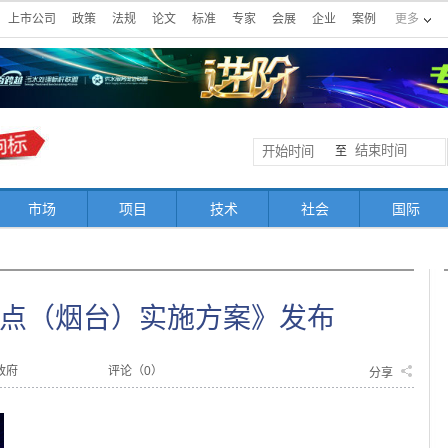
上市公司
政策
法规
论文
标准
专家
会展
企业
案例
更多
至
市场
项目
技术
社会
国际
点（烟台）实施方案》发布
政府
评论（
0
）
分享