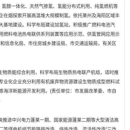
工、氢醇一体化、天然气掺氢、氢能分布式利用、纯氢燃机等
企在烟探索开展高温堆大规模制氢。依托莱州及海阳区域丰
大基地建设。科学布局建设加氢站，积极推广燃料电池汽
用燃料电池热电联供系列装置等应用示范、供氢管网应用示
业和信息化局、市住房城乡建设局、市交通运输局，有关区
展生物质能综合利用，科学布局生物质热电联产机组，适时推
专业化企业充分利用有机废弃物资源建设生物质成型燃料试
等海洋新能源开发利用。(责任单位：市发展改革委、市自
)
加快推进中兴电力蓬莱一期、国家能源蓬莱二期等大型清洁高
厂等煤电机组节能降碳改造、供热改造、灵活性改造“三改