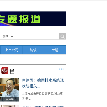
新闻
上市公司
访谈
专题
唐建国：德国排水系统现
状与相关...
上海市城市建设设计研究总院(集
团)有...
唐建国