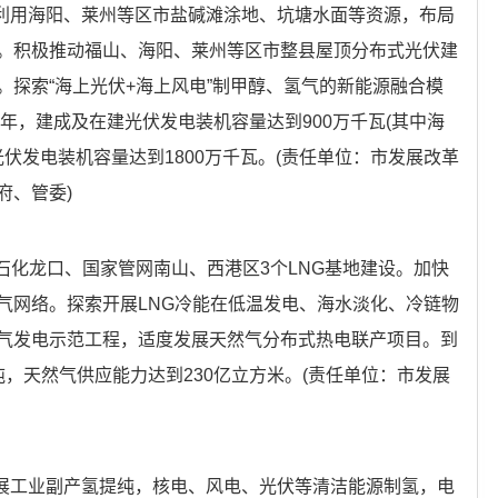
分利用海阳、莱州等区市盐碱滩涂地、坑塘水面等资源，布局
。积极推动福山、海阳、莱州等区市整县屋顶分布式光伏建
。探索“海上光伏+海上风电”制甲醇、氢气的新能源融合模
5年，建成及在建光伏发电装机容量达到900万千瓦(其中海
建光伏发电装机容量达到1800万千瓦。(责任单位：市发展改革
府、管委)
中石化龙口、国家管网南山、西港区3个LNG基地建设。加快
气网络。探索开展LNG冷能在低温发电、海水淡化、冷链物
气发电示范工程，适度发展天然气分布式热电联产项目。到
0万吨，天然气供应能力达到230亿立方米。(责任单位：市发展
开展工业副产氢提纯，核电、风电、光伏等清洁能源制氢，电