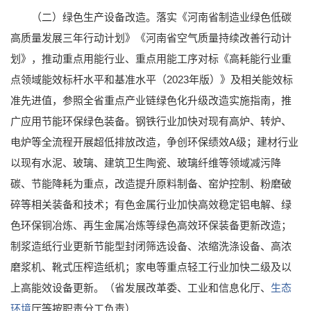
（二）绿色生产设备改造。落实《河南省制造业绿色低碳
高质量发展三年行动计划》《河南省空气质量持续改善行动计
划》，推动重点用能行业、重点用能工序对标《高耗能行业重
点领域能效标杆水平和基准水平（2023年版）》及相关能效标
准先进值，参照全省重点产业链绿色化升级改造实施指南，推
广应用节能环保绿色装备。钢铁行业加快对现有高炉、转炉、
电炉等全流程开展超低排放改造，争创环保绩效A级；建材行业
以现有水泥、玻璃、建筑卫生陶瓷、玻璃纤维等领域减污降
碳、节能降耗为重点，改造提升原料制备、窑炉控制、粉磨破
碎等相关装备和技术；有色金属行业加快高效稳定铝电解、绿
色环保铜冶炼、再生金属冶炼等绿色高效环保装备更新改造；
制浆造纸行业更新节能型封闭筛选设备、浓缩洗涤设备、高浓
磨浆机、靴式压榨造纸机；家电等重点轻工行业加快二级及以
上高能效设备更新。（省发展改革委、工业和信息化厅、
生态
环境
厅等按职责分工负责）