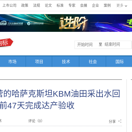
上市公司
政策
法规
论文
标准
专家
会展
企业
案例
更多
至
市场
项目
技术
社会
国际
营的哈萨克斯坦KBM油田采出水回
前47天完成达产验收
术
评论（
0
）
分享