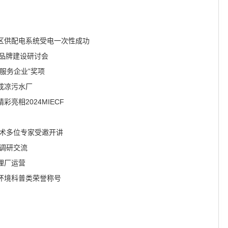
区供配电系统受电一次性成功
及品牌建设研讨会
服务企业”奖项
成凉污水厂
亮相2024MIECF
技术多位专家受邀开讲
调研交流
理厂运营
环境科普类荣誉称号