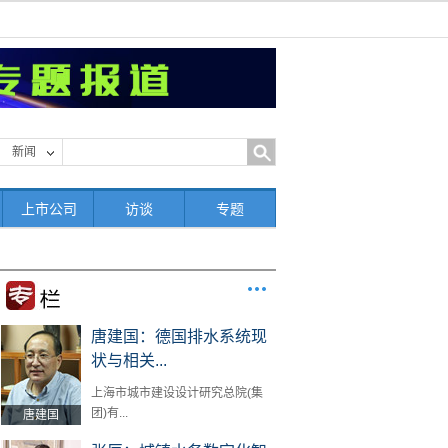
新闻
上市公司
访谈
专题
唐建国：德国排水系统现
状与相关...
上海市城市建设设计研究总院(集
团)有...
唐建国