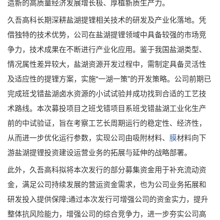
造新的高质量经济发展增长极、厚植新质生产力。
久吾高科长期深耕盐湖提锂相关技术的研发及产业化落地。凭
借独特的技术优势，公司在盐湖提锂领域中具备较强的市场竞
争力，技术成果在不断进行产业化应用。鉴于我国盐湖类型、
情况属性差异较大，盐湖资源开发过程中，需制定具备灵活性
及适应性的提锂方案，实施“一湖一策”的开发策略。公司前期已
完成班戈错盐湖卤水资源的小试试验并成功找到合适的工艺技
术路线。本次募投项目之班戈错项目系班戈错盐湖工业化生产
前的中试验证，旨在考察工艺长周期运行的稳定性、经济性，
从而进一步优化运行参数，实现公司由吸附材料、
膜
材料向下
游盐湖提锂投资建设运营业务的拓展与延伸的战略部署。
此外，久吾高科拟将本次发行的部分募集资金用于补充流动资
金，满足公司持续发展的营运资金需求，也为公司业务拓展和
研发投入提供保障;通过本次发行可增强公司的资金实力，提升
整体抗风险能力，增强公司的综合竞争力，进一步夯实公司高