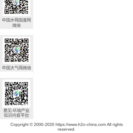
Copyright © 2000-2020 https://www.h2o-china.com All rights
reserved.