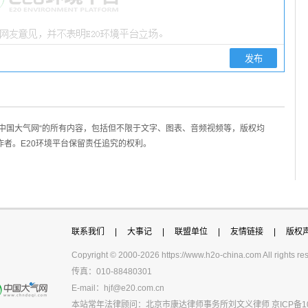
/中国大气网“的所有内容，包括但不限于文字、图表、音频视频等，版权均
作者。E20环境平台保留责任追究的权利。
联系我们
|
大事记
|
联盟单位
|
友情链接
|
版权
Copyright © 2000-
2026 https://www.h2o-china.com All righ
传真：010-88480301
E-mail：
hjf@e20.com.cn
本站常年法律顾问：北京市康达律师事务所刘文义律师
京ICP备1