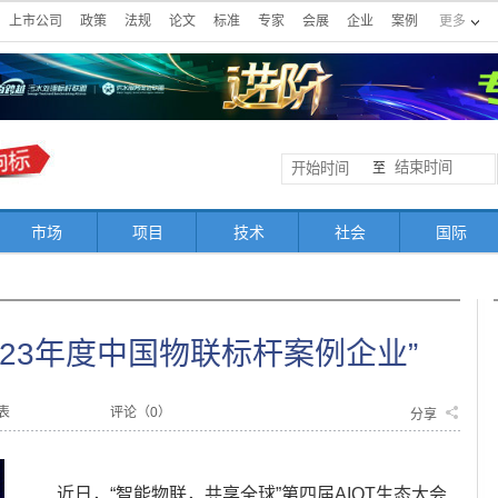
上市公司
政策
法规
论文
标准
专家
会展
企业
案例
更多
至
市场
项目
技术
社会
国际
023年度中国物联标杆案例企业”
表
评论（
0
）
分享
近日，“智能物联，共享全球”第四届AIOT生态大会