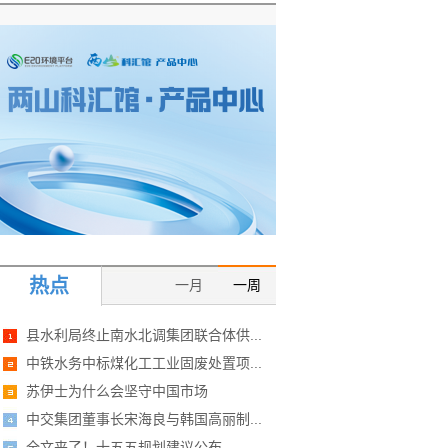
热点
一月
一周
县水利局终止南水北调集团联合体供...
中铁水务中标煤化工工业固废处置项...
苏伊士为什么会坚守中国市场
中交集团董事长宋海良与韩国高丽制...
全文来了！十五五规划建议公布