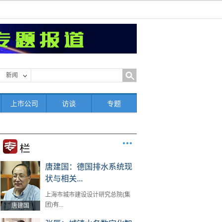
新闻
上市公司
访谈
专题
唐建国：德国排水系统现
状与相关...
上海市城市建设设计研究总院(集
团)有...
唐建国