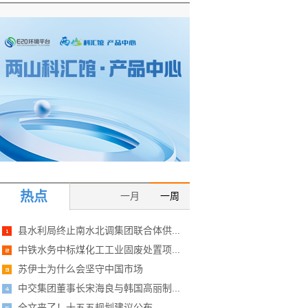
热点
一月
一周
县水利局终止南水北调集团联合体供...
中铁水务中标煤化工工业固废处置项...
苏伊士为什么会坚守中国市场
中交集团董事长宋海良与韩国高丽制...
全文来了！十五五规划建议公布