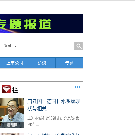
新闻
上市公司
访谈
专题
唐建国：德国排水系统现
状与相关...
上海市城市建设设计研究总院(集
团)有...
唐建国