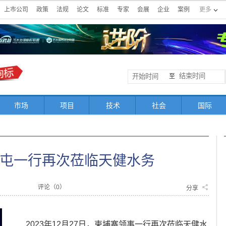
上市公司
政策
法规
论文
标准
专家
会展
企业
案例
更多
至
市场
项目
技术
社会
国际
屯一行再次莅临天健水务
评论（
0
）
分享
2023年12月27日，柬埔寨领事一行再次莅临天健水