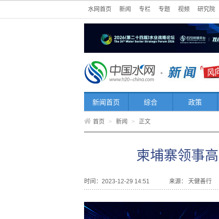
水网首页
新闻
专栏
专题
视频
研究院
新闻首页
综合
政策
首页
>
新闻
>
正文
柬埔寨领事高
时间：2023-12-29 14:51
来源：
天健善行