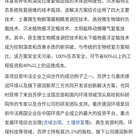
体富营养化和藻类过度繁殖造成的水体透明度低，沉水植物生
态系统恢复困难的技术瓶颈。该解决方案综合运用了四大主要
技术：土著微生物群落菌相精准调控技术、高效微生物填料负
载技术、沉水植物悬浮定植技术、太阳能移动微曝气复氧技
术。其中，原生微生物精准调控技术和水下植物悬浮定植技术
成为控制藻类和改善水质的新突破。与传统的生物修复方案相
比，该方案安全无污染，100%生态安全，可节省60%以上的工
程投资和40%以上的运维成本。
该项目是中法企业之间合作的成功例子之一。苏伊士与重庆德
润环境以及旗下德润新邦三方共同开发该创新解决方案，也同
时获得了来自苏伊士法国总部和国内环境领域顶尖高校和科研
院所的专家以及合作公司的研发团队支持。重庆德润环境是目
前中法两国企业在中国环境产业成立的最大的投资平台，重点
发展环境综合治理(
流域治理
、
土壤修复
等)、再生资源利用、环
保科技等领域，苏伊士持有其25.1%的股权。旗下公司德润新邦