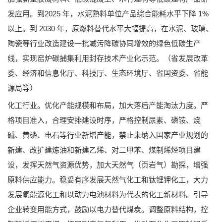
发应用。到2025 年，水泥熟料单位产品综合能耗水平下降 1%
以上。到 2030 年，原燃料替代水平大幅提高，在水泥、玻璃、
陶瓷等行业改造建设一批减污降碳协同增效的绿色低碳生产
线，实现窑炉碳捕集利用封存技术产业化示范。（省发展改革
委、经济和信息化厅、科技厅、生态环境厅、省国资委、省能
源局等）
化工行业。优化产能规模和布局，加大落后产能淘汰力度。严
格项目准入，合理安排建设时序，严格控制尿素、磷铵、烧
碱、黄磷、电石等行业新增产能，禁止未纳入国家产业规划的
新建、改扩建炼油和新建乙烯、对二甲苯、煤制烯烃项目建
设，发挥天然气资源优势，加大天然气（页岩气）勘探，增强
原料供应能力。稳妥有序发展天然气化工和钛锂钾化工，大力
发展氢能源化工和以动力电池材料为代表的化工新材料。引导
企业转变用能方式，鼓励以电力替代煤炭。调整原料结构，控