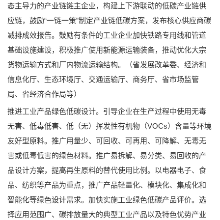
态主导力的产业链链主企业，构建上下游联动的低碳产业链供
应链，鼓励“一链一策”制定产业链低碳方案，发布核心供应商碳
减排成效报告。鼓励有条件的工业企业加快铁路专用线和管道
基础设施建设，积极推广使用新能源运输装备，推动优化大宗
货物运输方式和厂内物流运输结构。（省发展改革委、经济和
信息化厅、生态环境厅、交通运输厅、商务厅、省市场监管
局、省经济合作局等）
推进工业产品绿色低碳设计。引导企业在生产过程中使用无毒
无害、低毒低害、低（无）挥发性有机物（VOCs）含量等环境
友好型原料。推广用量少、可回收、可再用、可降解、无毒无
害或低毒低害的绿色材料。推广易拆解、易分类、易回收的产
品设计方案，提高再生原料的替代使用比例。以电器电子、食
品、纺织等产品为重点，推广产品轻量化、模块化、集成化和
智能化等绿色设计需求。加快实施工业绿色低碳产品评价。选
择应用范围广、碳排放量大的典型工业产品以及特色优势产业