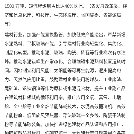
1500 万吨，短流程炼钢占比达40%以上。（省发展改革委、经
济和信息化厅、科技厅、生态环境厅、省国资委、省能源局
等）
建材行业。加强产能置换监管，加快低效产能退出，严禁新增
水泥熟料、平板玻璃产能，引导建材行业向轻型化、集约化、
制品化转型。推动水泥、玻璃、陶瓷、砖瓦等行业梯次有序达
峰。推动水泥错峰生产常态化，合理缩短水泥熟料装置运转时
间。因地制宜利用风能、太阳能等可再生能源，逐步提高电
力、天然气应用比重。鼓励建材企业使用粉煤灰、工业废渣、
尾矿渣、钒钛钢渣等作为原料或水泥混合材，提升工业副产品
在建筑材料领域的循环利用率。推广应用全氧、富氧、电助
熔、全电熔等工业窑炉节能降耗技术，水泥高效篦冷机、高效
节能粉磨、低阻旋风预热器、浮法玻璃一窑多线、陶瓷干法制
粉等节能降碳装备。加快推进绿色建材产品认证和应用推广，
加强新型胶凝材料、低碳混凝土、木竹建材等低碳建材产品研