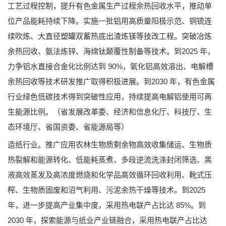
工艺过程控制，提升有色金属生产过程余热回收水平，推动单
位产品能耗持续下降。实施一批铝用高质量阳极示范、铜锍连
续吹炼、大直径塑罐双蓄热底出渣炼镁等技改工程。突破冶炼
余热回收、氨法炼锌、海绵钛颠覆性制备等技术。到2025 年，
力争铝水直接合金化比例达到 90%，氧化铝高效溶出、电解槽
余热回收等技术研发推广取得积极进展。到2030 年，有色金属
行业绿色低碳技术得到突破性应用，持续提高电解铝使用可再
生能源比例。（省发展改革委、经济和信息化厅、科技厅、生
态环境厅、省国资委、省能源局等）
造纸行业。推广应用农林生物质剩余物高效收集储运、生物质
热裂解和能源转化、低能耗蒸煮、多段逆流洗涤封闭筛选、黑
液高效蒸发及高浓度燃烧和化学品高效循环回收利用、靴式压
榨、生物质固废和沼气利用、污泥余热干燥等技术。到2025
年，进一步提高产业集中度，采用热电联产占比达 85%。到
2030 年，探索能源与纸业产业链融合，采用热电联产占比达