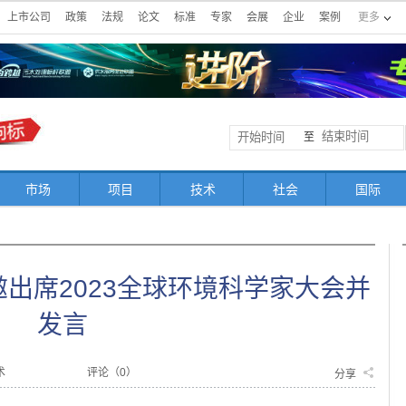
上市公司
政策
法规
论文
标准
专家
会展
企业
案例
更多
至
市场
项目
技术
社会
国际
出席2023全球环境科学家大会并
发言
术
评论（
0
）
分享