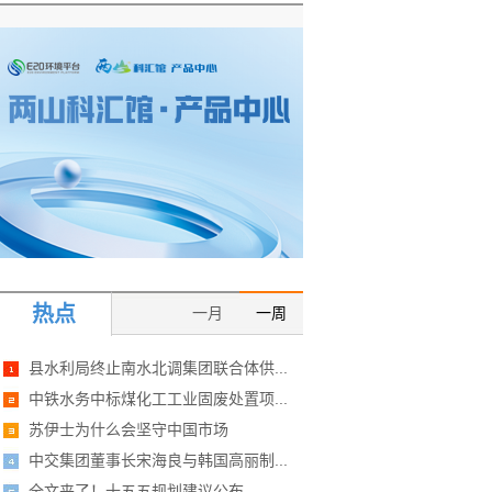
热点
一月
一周
县水利局终止南水北调集团联合体供...
中铁水务中标煤化工工业固废处置项...
苏伊士为什么会坚守中国市场
中交集团董事长宋海良与韩国高丽制...
全文来了！十五五规划建议公布