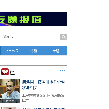
新闻
上市公司
访谈
专题
唐建国：德国排水系统现
状与相关...
上海市城市建设设计研究总院(集
团)有...
唐建国