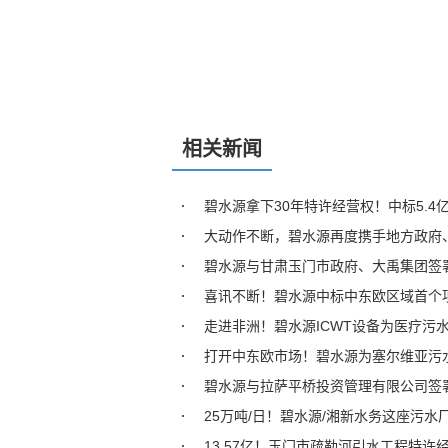
相关新闻
碧水源拿下30年特许经营权！中标5.4
大动作不断，碧水源再度携手地方政府
碧水源与甘肃玉门市政府、大禹集团签
喜讯不断！碧水源中标中东欧区域首个
走进非洲！碧水源ICWT设备为医疗污
打开中东欧市场！碧水源为塞尔维亚污水
碧水源与拉萨平桥投资管理有限公司签
25万吨/日！碧水源/湘新水务这座污
13.57亿！玉门市疏勒河引水工程特