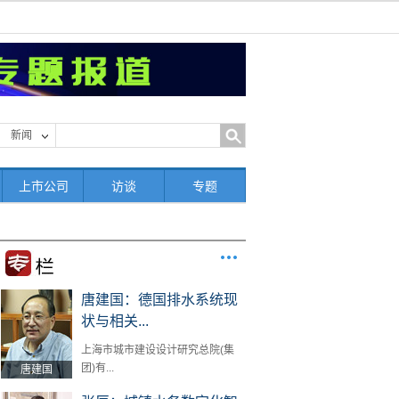
新闻
上市公司
访谈
专题
唐建国：德国排水系统现
状与相关...
上海市城市建设设计研究总院(集
团)有...
唐建国