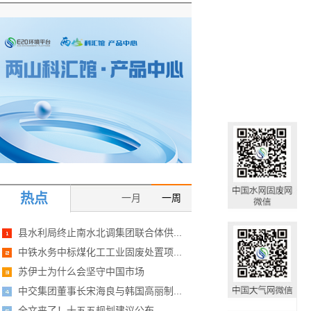
热点
一月
一周
县水利局终止南水北调集团联合体供...
中铁水务中标煤化工工业固废处置项...
苏伊士为什么会坚守中国市场
中交集团董事长宋海良与韩国高丽制...
全文来了！十五五规划建议公布