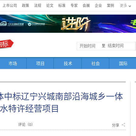
上市公司
政策
法规
论文
标准
专家
会展
企业
案例
更多
至
市场
项目
技术
社会
国际
合体中标辽宁兴城南部沿海城乡一体
水特许经营项目
评论（
0
）
分享