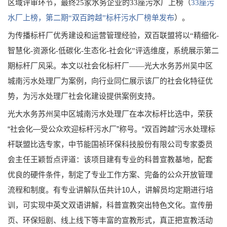
区域评审环节，最终25家水务企业的33座污水厂上榜（
33座污
水厂上榜，第二期“双百跨越”标杆污水厂榜单发布
）。
为传播标杆厂优秀建设和运营管理经验，双百联盟将以“精细化-
智慧化-资源化-低碳化-生态化-社会化”评选维度，系统展示第二
期标杆厂风采。本文以社会化标杆厂——光大水务苏州吴中区
城南污水处理厂为案例，向行业同仁展示该厂的社会化特征优
势，为污水处理厂社会化建设提供案例支持。
光大水务苏州吴中区城南污水处理厂在本次标杆比选中，荣获
“社会化—受公众欢迎标杆污水厂”称号。“双百跨越”污水处理标
杆联盟比选专家，中节能国祯环保科技股份有限公司专家委员
会主任王颖哲点评道：该项目建有专业的科普宣教基地，配套
优良的硬件条件，制定了专业工作方案、完备的公众开放管理
流程和制度。有专业讲解队伍共计10人，讲解员均定期进行培
训，可实现中英文双语讲解，科普宣教突出特色文化。宣传册
页、环保短剧、线上线下等丰富的宣教形式，真正把宣教活动