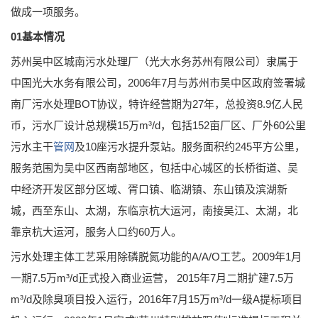
做成一项服务。
01基本情况
苏州吴中区城南污水处理厂（光大水务苏州有限公司）隶属于
中国光大水务有限公司，2006年7月与苏州市吴中区政府签署城
南厂污水处理BOT协议，特许经营期为27年，总投资8.9亿人民
币，污水厂设计总规模15万m³/d，包括152亩厂区、厂外60公里
污水主干
管网
及10座污水提升泵站。服务面积约245平方公里，
服务范围为吴中区西南部地区，包括中心城区的长桥街道、吴
中经济开发区部分区域、胥口镇、临湖镇、东山镇及滨湖新
城，西至东山、太湖，东临京杭大运河，南接吴江、太湖，北
靠京杭大运河，服务人口约60万人。
污水处理主体工艺采用除磷脱氮功能的A/A/O工艺。2009年1月
一期7.5万m³/d正式投入商业运营， 2015年7月二期扩建7.5万
m³/d及除臭项目投入运行，2016年7月15万m³/d一级A提标项目