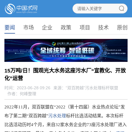
要闻
市场
企业
政策
项目
技术
原创
15万吨/日！围观光大水务这座污水厂“宣教化、开放
化”运营
时间：2023-06-28 09:26
来源：
“双百跨越”污水处理标杆联盟
作者：何峰整理
2022年11月，双百联盟在“2022（第十四届）水业热点论坛”发
布了第二期“双百跨越”
污水处理
标杆比选活动结果。本次标杆
比选活动历时4个月，来自32家水务企业的73座污水处理厂进入