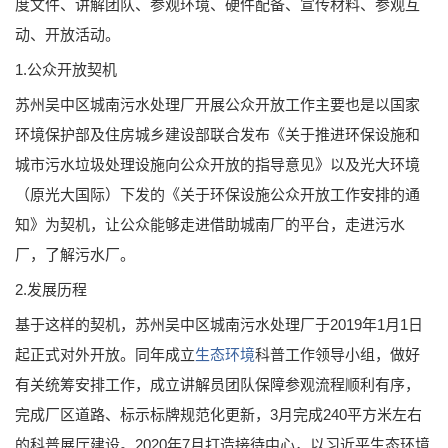
度文件、讲解团队、参观环境、硬件配备、宣传材料、参观互
动、开放活动。
1.公众开放契机
苏州吴中区城南污水处理厂开展公众开放工作主要也是以国家
环境保护部及住房城乡建设部联合发布《关于推进环保设施和
城市污水垃圾处理设施向公众开放的指导意见》以及光大环境
（原光大国际）下发的《关于环保设施公众开放工作安排的通
知》为契机，让公众能够走进借助城南厂的平台，走进污水
厂，了解污水厂。
2.发展历程
基于这样的契机，苏州吴中区城南污水处理厂于2019年1月1日
起正式对外开放。同年成立
生态环境
科普工作领导小组，做好
有关统筹安排工作，成立讲解员团队保障参观流程顺利有序，
完成厂区道路、标示标牌规范化更新，3月完成240平方米左右
的科普展厅建设。2020年7月打造接待中心，以习近平生态环境