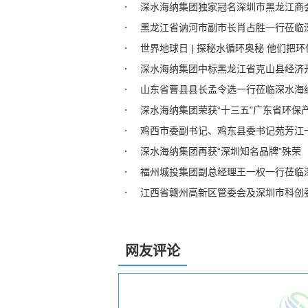
深水海纳集团独家冠名深圳市黑龙江商会
黑龙江省讷河市副市长肖占胜一行莅临
世界地球日 | 探秘水循环奥秘 他们把
深水海纳集团中标黑龙江省克山县经济
山东省曹县县长孟令选一行莅临深水海
深水海纳集团荣获“十三五”广东省环保
鸡西市委副书记、鸡东县委书记苑芳江
深水海纳集团再获“深圳知名品牌”殊荣
福州城投集团副总经理王一权一行莅临
江西省赣州高新区管委会及深圳市科创
网友评论