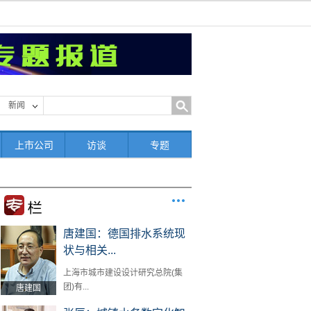
新闻
上市公司
访谈
专题
唐建国：德国排水系统现
状与相关...
上海市城市建设设计研究总院(集
团)有...
唐建国