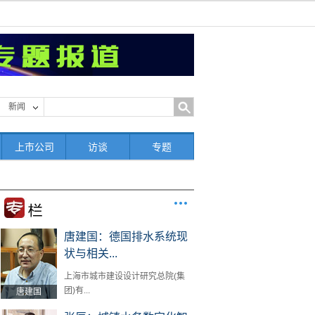
新闻
上市公司
访谈
专题
唐建国：德国排水系统现
状与相关...
上海市城市建设设计研究总院(集
团)有...
唐建国