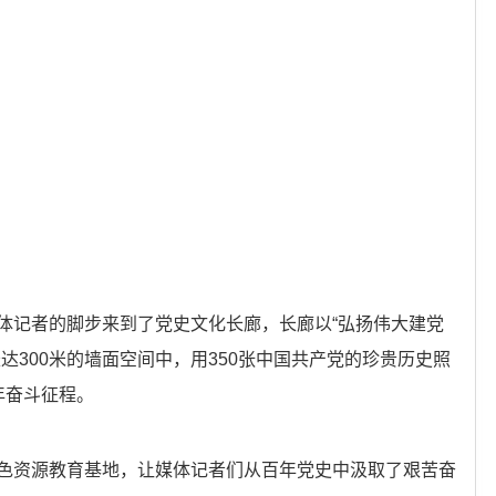
记者的脚步来到了党史文化长廊，长廊以“弘扬伟大建党
达300米的墙面空间中，用350张中国共产党的珍贵历史照
年奋斗征程。
资源教育基地，让媒体记者们从百年党史中汲取了艰苦奋