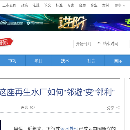
上市公司
政策
法规
论文
标准
专家
会展
企业
案例
更多
至
市场
项目
技术
社会
国际
座再生水厂如何“邻避”变“邻利”
评论（
0
）
分享
导语：近年来，下沉式
污水处理
已成为中国新兴的