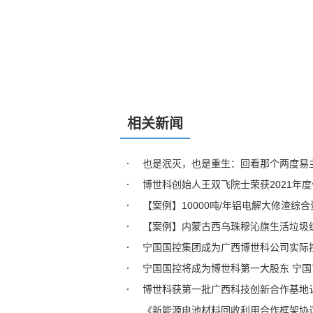
相关新闻
也是泯灭，也是重生：回看那个两度易
博世科创始人王双飞院士荣获2021年
【案例】10000吨/年铝电解大修渣综
【案例】内蒙古西乌珠穆沁旗生活垃圾
宁国国控集团成为广西博世科公司实际
宁国国控将成为博世科第一大股东 宁
博世科获第一批广西科技创新合作基地
《新能源电池材料回收利用合作框架协