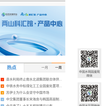
热点
一月
一周
县水利局终止南水北调集团联合体供...
中铁水务中标煤化工工业固废处置项...
苏伊士为什么会坚守中国市场
中交集团董事长宋海良与韩国高丽制...
全文来了！十五五规划建议公布