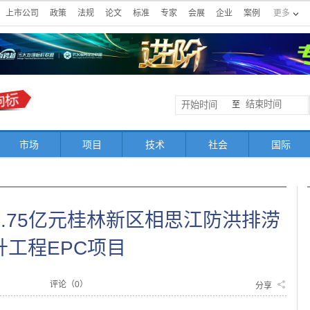
上市公司
政策
法规
论文
标准
专家
会展
企业
案例
更多
至
市场
项目
技术
社会
国际
.75亿元桂林新区相思江防洪排涝
升工程EPC项目
评论（
0
）
分享