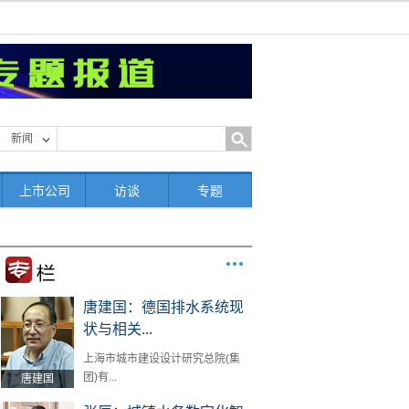
新闻
上市公司
访谈
专题
唐建国：德国排水系统现
状与相关...
上海市城市建设设计研究总院(集
团)有...
唐建国