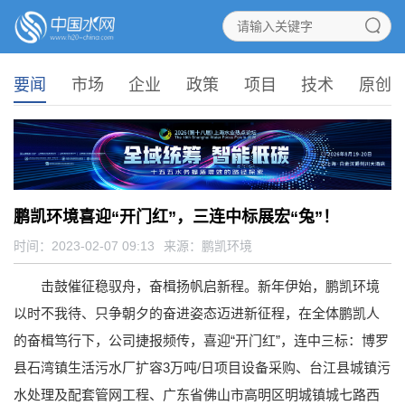
要闻
市场
企业
政策
项目
技术
原创
鹏凯环境喜迎“开门红”，三连中标展宏“兔”！
时间：2023-02-07 09:13
来源：
鹏凯环境
击鼓催征稳驭舟，奋楫扬帆启新程。新年伊始，鹏凯环境
以时不我待、只争朝夕的奋进姿态迈进新征程，在全体鹏凯人
的奋楫笃行下，公司捷报频传，喜迎“开门红”，连中三标：博罗
县石湾镇生活污水厂扩容3万吨/日项目设备采购、台江县城镇污
水处理及配套管网工程、广东省佛山市高明区明城镇城七路西