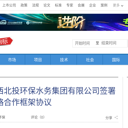
上市公司
政策
法规
论文
标准
专家
会展
企业
案例
更多
至
市场
项目
技术
社会
国际
西北投环保水务集团有限公司签署
略合作框架协议
环保
评论（
0
）
分享