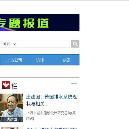
新闻
上市公司
访谈
专题
唐建国：德国排水系统现
状与相关...
上海市城市建设设计研究总院(集
团)有...
唐建国