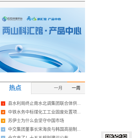
热点
一月
一周
县水利局终止南水北调集团联合体供...
中铁水务中标煤化工工业固废处置项...
苏伊士为什么会坚守中国市场
中交集团董事长宋海良与韩国高丽制...
全文来了！十五五规划建议公布