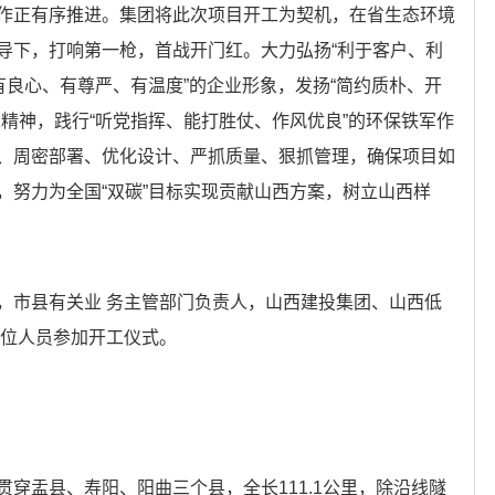
作正有序推进。集团将此次项目开工为契机，在省生态环境
导下，打响第一枪，首战开门红。大力弘扬“利于客户、利
有良心、有尊严、有温度”的企业形象，发扬“简约质朴、开
精神，践行“听党指挥、能打胜仗、作风优良”的环保铁军作
、周密部署、优化设计、严抓质量、狠抓管理，确保项目如
，努力为全国“双碳”目标实现贡献山西方案，树立山西样
市县有关业 务主管部门负责人，山西建投集团、山西低
单位人员参加开工仪式。
盂县、寿阳、阳曲三个县，全长111.1公里，除沿线隧