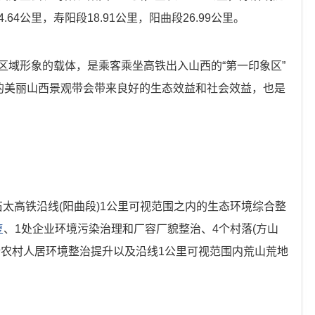
.64公里，寿阳段18.91公里，阳曲段26.99公里。
域形象的载体，是乘客乘坐高铁出入山西的“第一印象区”
净的美丽山西景观带会带来良好的生态效益和社会效益，也是
太高铁沿线(阳曲段)1公里可视范围之内的生态环境综合整
复
、1处企业环境污染治理和厂容厂貌整治、4个村落(方山
行农村人居环境整治提升以及沿线1公里可视范围内荒山荒地