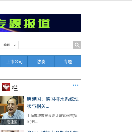
新闻
上市公司
访谈
专题
唐建国：德国排水系统现
状与相关...
上海市城市建设设计研究总院(集
团)有...
唐建国