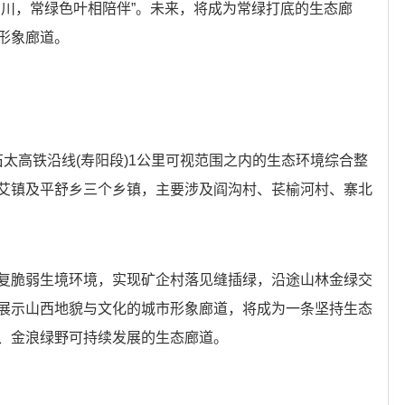
川，常绿色叶相陪伴”。未来，将成为常绿打底的生态廊
形象廊道。
太高铁沿线(寿阳段)1公里可视范围之内的生态环境综合整
艾镇及平舒乡三个乡镇，主要涉及阎沟村、苌榆河村、寨北
脆弱生境环境，实现矿企村落见缝插绿，沿途山林金绿交
展示山西地貌与文化的城市形象廊道，将成为一条坚持生态
、金浪绿野可持续发展的生态廊道。