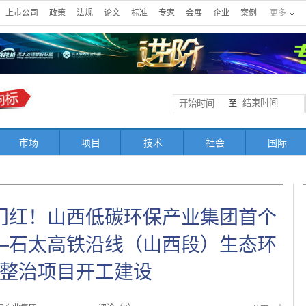
上市公司
政策
法规
论文
标准
专家
会展
企业
案例
更多
至
市场
项目
技术
社会
国际
门红！山西低碳环保产业集团首个
—石太高铁沿线（山西段）生态环
整治项目开工建设