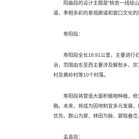
阳曲段的设计主题是“桃杏一线绘山
道、季相多彩的景观廊道和窗口文化的
寿阳段：
寿阳段全长18.91公里，主要进行石
治，范围由东至西主要涉及解愁乡、宗
村及黄岭村等10个村落。
寿阳段将营造大面积植物种植，修复
融。未来，将成为因地制宜多元发展，
优先、群山为屏、林田为脉、碧毯叠峦
盂县段：