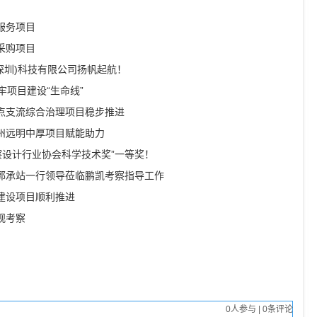
服务项目
采购项目
(深圳)科技有限公司扬帆起航！
牢项目建设“生命线”
点支流综合治理项目稳步推进
州远明中厚项目赋能助力
察设计行业协会科学技术奖”一等奖！
郭承站一行领导莅临鹏凯考察指导工作
建设项目顺利推进
观考察
0
人参与
|
0
条评论