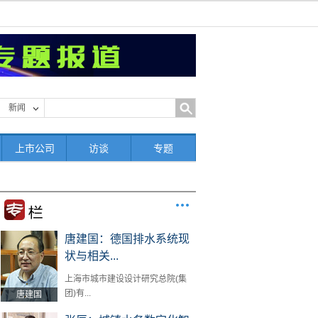
新闻
上市公司
访谈
专题
唐建国：德国排水系统现
状与相关...
上海市城市建设设计研究总院(集
团)有...
唐建国