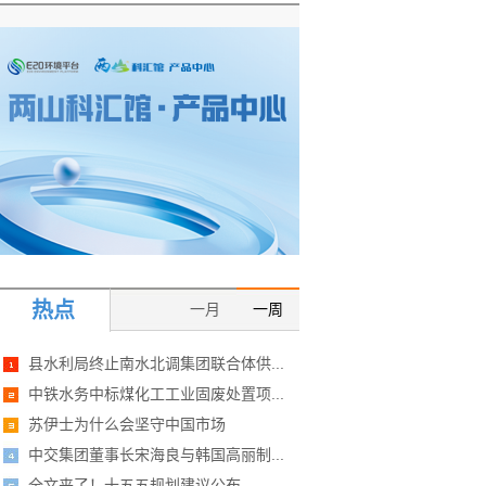
热点
一月
一周
县水利局终止南水北调集团联合体供...
中铁水务中标煤化工工业固废处置项...
苏伊士为什么会坚守中国市场
中交集团董事长宋海良与韩国高丽制...
全文来了！十五五规划建议公布