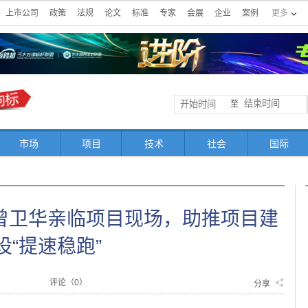
上市公司
政策
法规
论文
标准
专家
会展
企业
案例
更多
至
市场
项目
技术
社会
国际
曾卫华亲临项目现场，助推项目建
设“提速稳跑”
评论（
0
）
分享