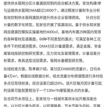
提供供水管网分区计量漏损控制的综合解决方案。安信构建/参
与运维供水管网DMA超过10000个，通过精准计量和专业分析
有效控制供水管网漏损并提升供水企业管理绩效。 针对分区
计量的数字化转型，拓安信开展了探漏培训。基于供水现状管
网自建漏控模拟实操基地约4000㎡，基地内布置25种国内常用
的各种管材及道路面，66种不同类型的漏点；可满足各种工况
条件下的检漏测需求，DMA分区计量漏需求，满足金属、非金
属管线探损控制研究需求，压力优化及管理需求，计量误差分
析需求，表具选型试验需求，管网水量模型研究等。
在线校准方面，陈孝颖介绍，某分区DN800的流量计，日均水
量4万m³。根据在线数据分析，结合流量分布频谱图进行多时段
多点位现场校准，综合误差已超过8%。该片区每月因计量引起
的误差可能就要相当于一个130m³/h爆管漏水点的水量。
在合同节水项目上，拓安信与一线城市某供水站开展深度合
作，以分区计量为抓手，以控漏降差、节水节能为目标，开展