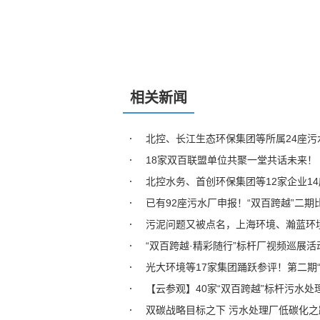
相关新闻
北控、长江生态环保集团等所属24座污
18家双百联盟单位共聚一堂共话未来！
北控水务、首创环保集团等12家企业1
已有92座污水厂申报！“双百跨越”二
污泥问题又被点名，上海环境、瀚蓝环
“双百跨越·精彩随行”标杆厂视频巡展活
光大环境等17家集团踊跃参评！第二期
【云参观】​40家“双百跨越”标杆污水
双碳战略目标之下 污水处理厂低碳化之