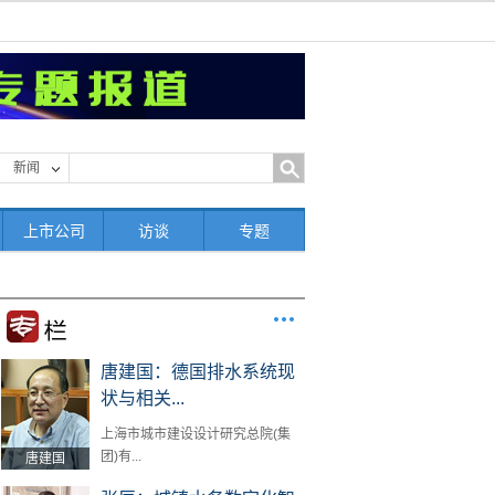
新闻
上市公司
访谈
专题
唐建国：德国排水系统现
状与相关...
上海市城市建设设计研究总院(集
团)有...
唐建国