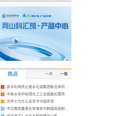
热点
一月
一周
县水利局终止南水北调集团联合体供...
中铁水务中标煤化工工业固废处置项...
苏伊士为什么会坚守中国市场
中交集团董事长宋海良与韩国高丽制...
全文来了！十五五规划建议公布