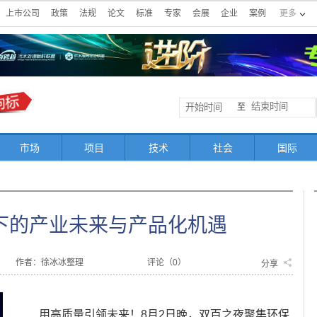
上市公司
政策
法规
论文
标准
专家
会展
企业
案例
更多
至
市场
项目
技术
社会
国际
下的产业未来与产品化机遇
作者：徐冰冰整理
评论（
0
）
分享
用高质量引领未来！8月2日晚，双百之夜聚集环保