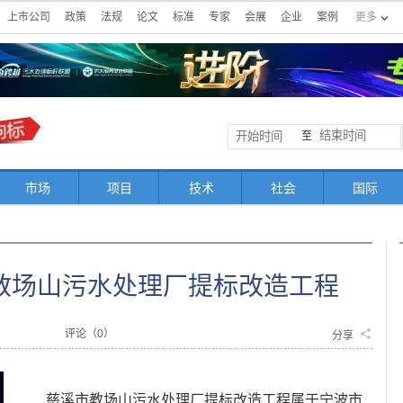
上市公司
政策
法规
论文
标准
专家
会展
企业
案例
更多
至
市场
项目
技术
社会
国际
教场山污水处理厂提标改造工程
评论（
0
）
分享
慈溪市教场山污水处理厂提标改造工程属于宁波市