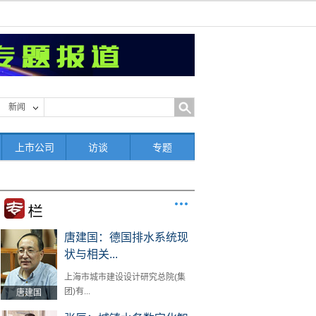
新闻
上市公司
访谈
专题
唐建国：德国排水系统现
状与相关...
上海市城市建设设计研究总院(集
团)有...
唐建国