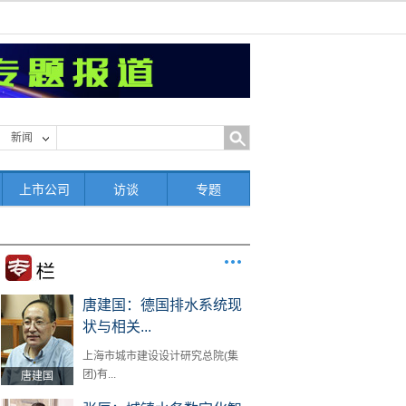
新闻
上市公司
访谈
专题
唐建国：德国排水系统现
状与相关...
上海市城市建设设计研究总院(集
团)有...
唐建国