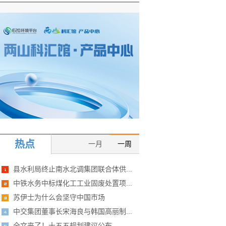
热点
一月
一周
县水利局终止南水北调集团联合体供...
中铁水务中标煤化工工业固废处置项...
苏伊士为什么会坚守中国市场
中交集团董事长宋海良与韩国高丽制...
全文来了！十五五规划建议公布