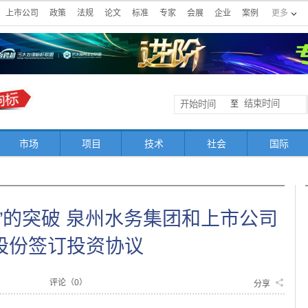
上市公司
政策
法规
论文
标准
专家
会展
企业
案例
更多
至
市场
项目
技术
社会
国际
”的突破 泉州水务集团和上市公司
股份签订投资协议
评论（
0
）
分享