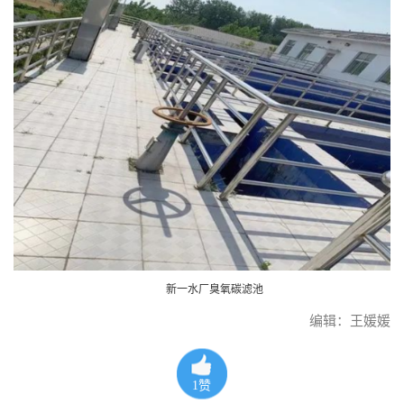
新一水厂臭氧碳滤池
编辑：王媛媛
1
赞