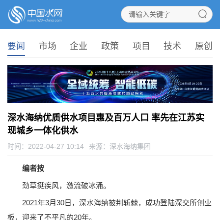
要闻
市场
企业
政策
项目
技术
原创
深水海纳优质供水项目惠及百万人口 率先在江苏实
现城乡一体化供水
时间：2022-04-27 10:14
来源：
深水海纳集团
编者按
劲草挺疾风，激流破冰涌。
2021年3月30日，深水海纳披荆斩棘，成功登陆深交所创业
板，迎来了不平凡的20年。