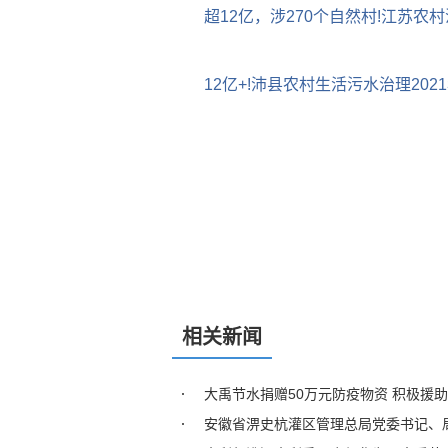
超12亿，涉270个自然村!江苏农
12亿+!沛县农村生活污水治理202
相关新闻
大禹节水捐赠50万元防疫物资 积极援
安徽省淠史杭灌区管理总局党委书记、