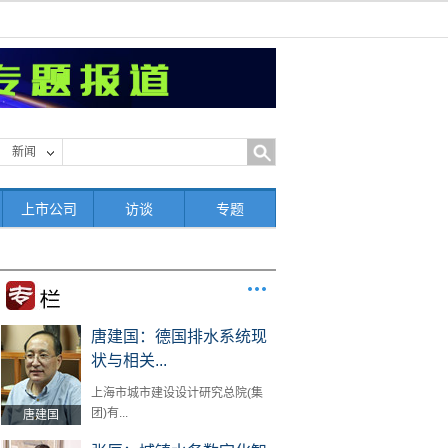
新闻
上市公司
访谈
专题
唐建国：德国排水系统现
状与相关...
上海市城市建设设计研究总院(集
团)有...
唐建国