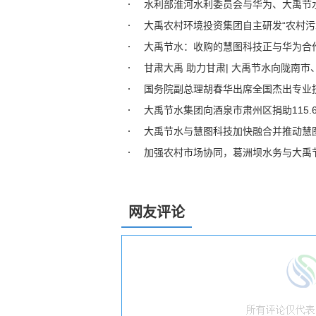
水利部淮河水利委员会与华为、大禹节
大禹农村环境投资集团自主研发“农村污
大禹节水：收购的慧图科技正与华为合
甘肃大禹 助力甘肃| 大禹节水向陇南市
国务院副总理胡春华出席全国杰出专业
大禹节水集团向酒泉市肃州区捐助115.
大禹节水与慧图科技加快融合并推动慧
加强农村市场协同，葛洲坝水务与大禹
网友评论