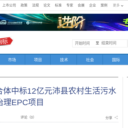
上市公司
政策
法规
论文
标准
专家
会展
企业
案例
更多
至
市场
项目
技术
社会
国际
合体中标12亿元沛县农村生活污水
治理EPC项目
评论（
0
）
分享