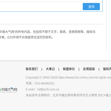
/中国大气网“的所有内容，包括但不限于文字、图表、音频视频等，版权均
作者。E20环境平台保留责任追究的权利。
联系我们
|
大事记
|
联盟单位
|
友情链接
|
版权
Copyright © 2000-
2026 https://www.h2o-china.com All righ
传真：010-88480301
E-mail：
hjf@e20.com.cn
本站常年法律顾问：北京市康达律师事务所刘文义律师
京ICP备1