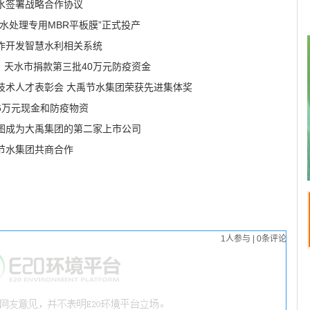
水签署战略合作协议
水处理专用MBR平板膜”正式投产
作开发智慧水利相关系统
、天水市捐款第三批40万元防疫资金
技术人才表彰会 大禹节水集团荣获先进集体奖
6万元现金和防疫物资
图成为大禹集团的第二家上市公司
节水集团共商合作
1
人参与
|
0
条评论