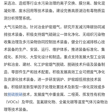
采选冶、造纸等行业水污染治理的离子交换、膜分离、酸化混
凝处理、废水回用等技术装备。建设完善高原湖泊有毒物质监
测分析预警系统。
大气污染防治。针对冶金炉窑烟气，研究开发减污降碳协同减
排技术装备，积极支持烟气硫硝尘一体化净化、无组织污染物
收集治理及多污染物协同控制技术装备，健全行业减排核心技
术装备的生产、安装、运行、维护体系，推进装备标准化、集
成化、系列化、大型化设计和制造。重点支持发展大型工业锅
炉和冶金、建材、化工炉窑烟气脱硫、脱硝技术升级及装备制
造、零部件生产和技术配套。积极发展高效工业可燃废气净化
及资源化技术装备，进一步研发锅炉、炉窑超低排放技术装
备。积极研发新型单因子处理处置技术及新型一体化双效或多
效
脱硫脱硝
技术，发展废气中重金属、二噁英、挥发性有机物
（VOCs）及甲烷、氢氟碳化物、全氟化碳等温室气体污染物治
理等技术装备。