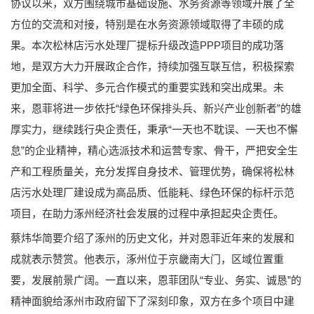
协议以来，双方围绕城市基础设施、水务资源等领域开展了全
方位的交流和对接，特别是在水务资源领域取得了丰硕的成
果。本次松林店污水处理厂提标升级改造PPP项目的成功落
地，是双方大力开展政企合作，持续加强互联互信，积极探索
更加全面、科学、多元合作模式的重要实践和突出成果。未
来，恩菲将进一步依托“绿色环保排头兵、新兴产业创新者”的雄
厚实力，继续践行央企责任，秉承“一天也不耽误、一天也不懈
怠”的企业精神，精心选派技术和运营专家、骨干，严把安全生
产和工程质量关，充分发挥自身技术、管理优势，确保将松林
店污水处理厂建设成为高品质、低能耗、绿色环保的标杆示范
项目，在助力涿州经济社会发展的过程中承担起央企责任。
蔡炜华简要介绍了涿州的历史文化，并对恩菲近年来的发展和
成就表示赞赏。他表示，涿州位于京畿南大门，区域位置重
要，发展前景广阔。一直以来，恩菲团队“专业、务实、诚恳”的
精神面貌给涿州市政府留下了深刻印象，双方在多个项目中建