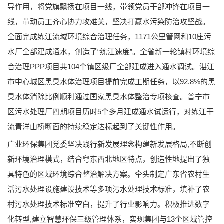
导作用，将党旗飘扬在项目一线，带领党员干部冲锋在项目一
线，带动员工齐心协力攻难关，坚决打赢水污染防治攻坚战。
全面完成练江流域环境综合治理任务，1171公里管网和10座污
水厂全部建成通水，创造了“练江速度”。全省新一轮镇村环境综
合治理PPP项目共104个镇区级厂全部建成进入通水调试。湛江
市中心城区黑臭水体治理项目提前完成工期任务，以92.8%的黑
臭水体消除比例顺利通过国家黑臭水体整治专项核查。普宁市
区污水处理厂四期项目历时5个多月建成通水试运行，对练江干
流青洋山桥断面的持续稳定达标起到了关键性作用。
广业环保集团党委坚决践行新发展理念构建新发展格局,不断创
新环境治理模式，结合粤东西北地区特点，创造性地提出了独
具特色的区域环境综合整治解决方案。牵头制定广东省农村生
活污水处理设施建设技术等多项污水处理技术标准，填补了农
村污水处理技术标准空白，提升了行业影响力。积极推进数字
化转型,建立智慧环保三级管理体系，实现集团与13个区域管控