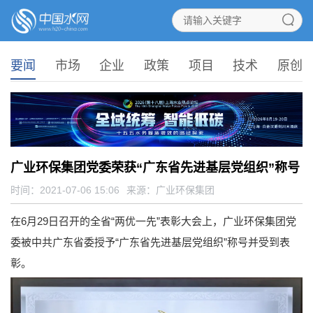
要闻
市场
企业
政策
项目
技术
原创
广业环保集团党委荣获“广东省先进基层党组织”称号
时间：2021-07-06 15:06
来源：
广业环保集团
在6月29日召开的全省“两优一先”表彰大会上，广业环保集团党
委被中共广东省委授予“广东省先进基层党组织”称号并受到表
彰。