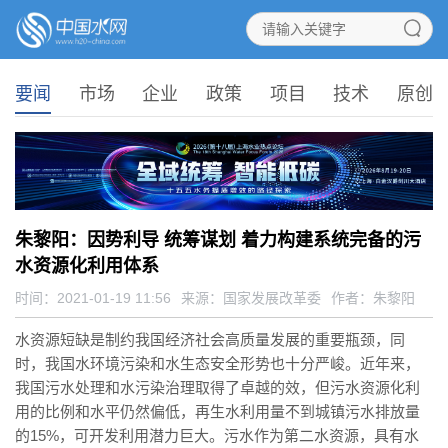
要闻
市场
企业
政策
项目
技术
原创
朱黎阳：因势利导 统筹谋划 着力构建系统完备的污
水资源化利用体系
时间：2021-01-19 11:56
来源：
国家发展改革委
作者：朱黎阳
水资源短缺是制约我国经济社会高质量发展的重要瓶颈，同
时，我国水环境污染和水生态安全形势也十分严峻。近年来，
我国
污水处理
和
水污染
治理取得了卓越的效，但污水资源化利
用的比例和水平仍然偏低，
再生水
利用量不到城镇污水排放量
的15%，可开发利用潜力巨大。污水作为第二水资源，具有水