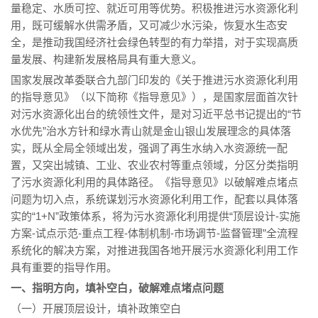
量稳定、水质可控、就近可用等优势。积极推进污水资源化利
用，既可缓解水供需矛盾，又可减少水污染，恢复水生态安
全，是推动我国经济社会绿色转型的有力举措，对于实现高质
量发展、构建新发展格局具有重大意义。
国家发展改革委联合九部门印发的《关于推进污水资源化利用
的指导意见》（以下简称《指导意见》），是国家层面首次针
对污水资源化出台的统领性文件，是对习近平总书记提出的“节
水优先”治水方针和绿水青山就是金山银山发展理念的具体落
实，既从全局全领域出发，强调了再生水纳入水资源统一配
置，又突出城镇、工业、农业农村等重点领域，分区分类指明
了污水资源化利用的具体路径。《指导意见》以破解难点堵点
问题为切入点，系统谋划污水资源化利用工作，配套以具体落
实的“1+N”政策体系，将为污水资源化利用提供“顶层设计-实施
方案-试点示范-重点工程-体制机制-市场调节-监督管理”全流程
系统化的解决方案，对推进我国各地开展污水资源化利用工作
具有重要的指导作用。
一、指明方向，填补空白，破解难点堵点问题
（一）开展顶层设计，填补政策空白