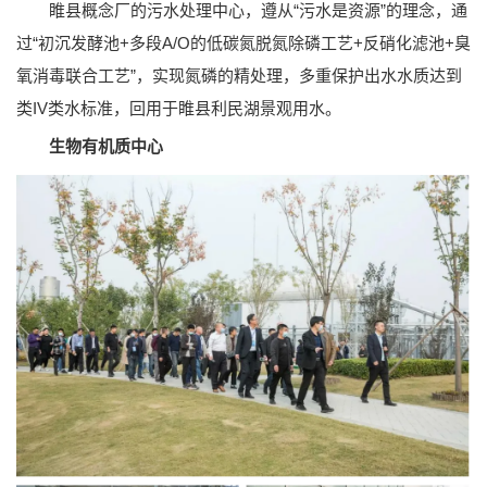
睢县概念厂的污水处理中心，遵从“污水是资源”的理念，通
过“初沉发酵池+多段A/O的低碳氮脱氮除磷工艺+反硝化滤池+臭
氧消毒联合工艺”，实现氮磷的精处理，多重保护出水水质达到
类IV类水标准，回用于睢县利民湖景观用水。
生物有机质中心