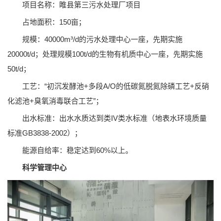
项目名称：睢县第三污水处理厂项目
占地面积：150亩；
规模：40000m³/d的污水处理中心一座，先期实施
20000t/d；处理规模100t/d的生物有机质中心一座，先期实施
50t/d；
工艺：“初沉发酵池+多段A/O的低碳氮脱氮除磷工艺+反硝
化滤池+臭氧消毒联合工艺”；
出水标准：出水水质达到类IV类水标准（地表水环境质量
标准GB3838-2002）；
能源自给率：稳定达到60%以上。
科学管理中心