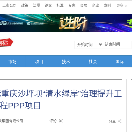
上市公司
政策
法规
论文
标准
专家
会展
企业
案例
更多
至
市场
项目
技术
社会
国际
重庆沙坪坝“清水绿岸”治理提升工
程PPP项目
峡集团有限公司
评论（
0
）
分享