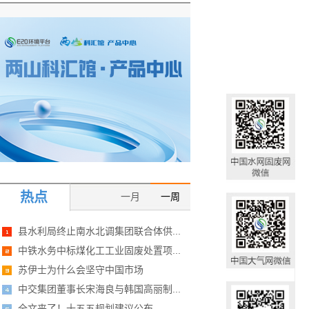
热点
一月
一周
县水利局终止南水北调集团联合体供...
中铁水务中标煤化工工业固废处置项...
苏伊士为什么会坚守中国市场
中交集团董事长宋海良与韩国高丽制...
全文来了！十五五规划建议公布