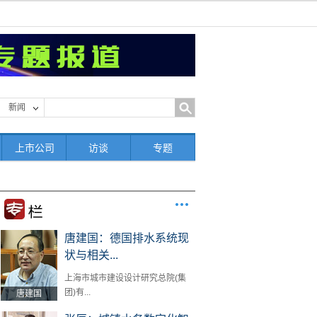
新闻
上市公司
访谈
专题
唐建国：德国排水系统现
状与相关...
上海市城市建设设计研究总院(集
团)有...
唐建国