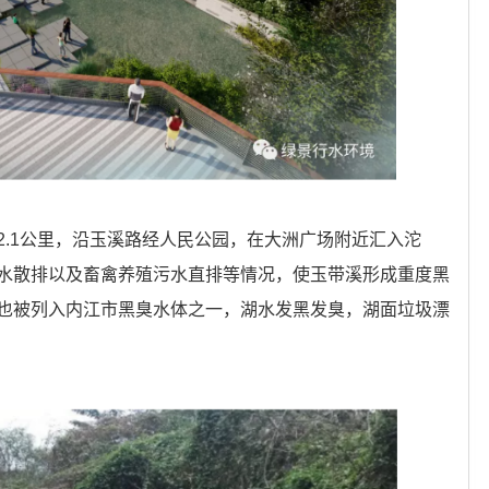
1公里，沿玉溪路经人民公园，在大洲广场附近汇入沱
水散排以及畜禽养殖污水直排等情况，使玉带溪形成重度黑
也被列入内江市黑臭水体之一，湖水发黑发臭，湖面垃圾漂