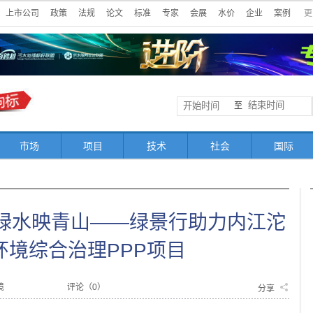
上市公司
政策
法规
论文
标准
专家
会展
水价
企业
案例
更
至
市场
项目
技术
社会
国际
湾绿水映青山——绿景行助力内江沱
环境综合治理PPP项目
境
评论（
0
）
分享