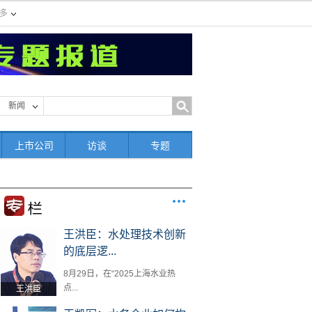
多
新闻
上市公司
访谈
专题
王洪臣：水处理技术创新
的底层逻...
8月29日，在“2025上海水业热
点...
王洪臣