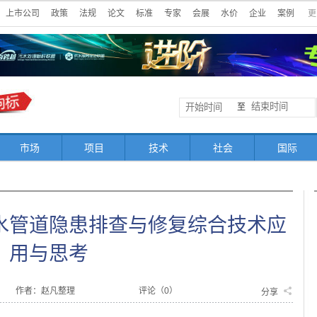
上市公司
政策
法规
论文
标准
专家
会展
水价
企业
案例
更
至
市场
项目
技术
社会
国际
水管道隐患排查与修复综合技术应
用与思考
作者：赵凡整理
评论（
0
）
分享