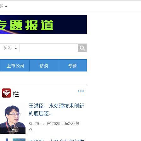
多
新闻
上市公司
访谈
专题
王洪臣：水处理技术创新
的底层逻...
8月29日，在“2025上海水业热
点...
王洪臣