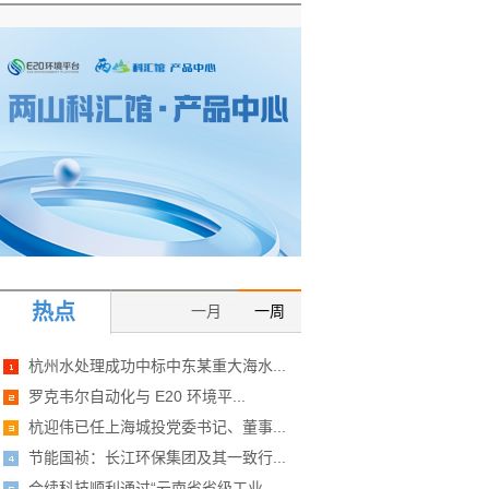
热点
一月
一周
杭州水处理成功中标中东某重大海水...
罗克韦尔自动化与 E20 环境平...
杭迎伟已任上海城投党委书记、董事...
节能国祯：长江环保集团及其一致行...
合续科技顺利通过“云南省省级工业...