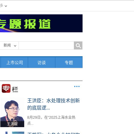
多
新闻
上市公司
访谈
专题
王洪臣：水处理技术创新
的底层逻...
8月29日，在“2025上海水业热
点...
王洪臣