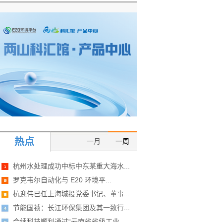
热点
一月
一周
杭州水处理成功中标中东某重大海水...
罗克韦尔自动化与 E20 环境平...
杭迎伟已任上海城投党委书记、董事...
节能国祯：长江环保集团及其一致行...
合续科技顺利通过“云南省省级工业...