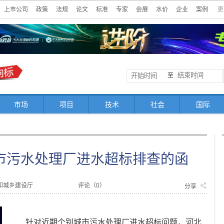
上市公司
政策
法规
论文
标准
专家
会展
水价
企业
案例
更
至
市场
项目
技术
社会
国际
市污水处理厂进水超标排查的函
和城乡建设厅
评论（
0
）
分享
针对近期个别城市污水处理厂进水超标问题，河北