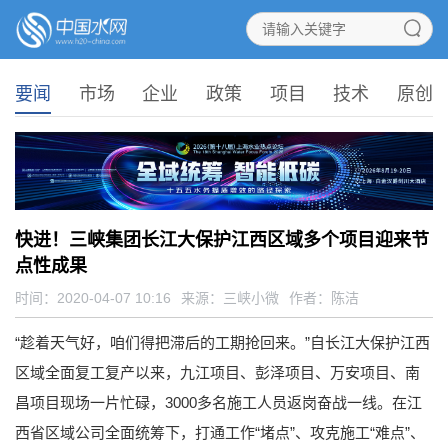
要闻
市场
企业
政策
项目
技术
原创
快进！三峡集团长江大保护江西区域多个项目迎来节
点性成果
时间：2020-04-07 10:16
来源：
三峡小微
作者：陈洁
“趁着天气好，咱们得把滞后的工期抢回来。”自长江大保护江西
区域全面复工复产以来，九江项目、彭泽项目、万安项目、南
昌项目现场一片忙碌，3000多名施工人员返岗奋战一线。在江
西省区域公司全面统筹下，打通工作“堵点”、攻克施工“难点”、