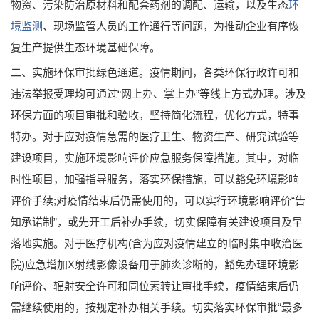
物资、污染防治原材料和配套药剂的调配、运输，以及生态
环
境监测
、现场监管人员的工作通行等问题，为推动企业有序恢
复生产提供生态环境基础保障。
二、实施环保审批绿色通道。疫情期间，各类环保行政许可和
违法举报受理均可通过“网上办、掌上办”等线上方式办理。涉及
环保方面的项目审批和验收，坚持简化流程，优化方式，特事
特办。对于应对疫情急需的医疗卫生、物资生产、研究试验等
建设项目，实施环境影响评价应急服务保障措施。其中，对临
时性项目，加强指导服务，落实环保措施，可以豁免环境影响
评价手续;对疫情结束后仍需使用的，可以实行环境影响评价“告
知承诺制”，或先开工后补办手续，切实保障有关建设项目及早
落地实施。对于医疗机构(含为应对疫情建立的临时集中收治医
院)应急增加X射线影像设备用于肺炎诊断的，豁免办理环境影
响评价、辐射安全许可和同位素转让审批手续，疫情结束后仍
需继续使用的，按规定补办相关手续。切实落实环保审批“最多