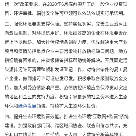
跑一次”改革要求，在2020年6月底前需开工的一般企业投资项
目，环评审批、辐射安全许可申领可以依法依规实行承诺制。
三、强化环境要素支撑保障。坚持奖优罚劣，完善企业治污正
向激励机制，对环境信用好、环境绩效高的企业在环境要素配
置上予以倾斜。加大排污权储备调配力度，优先解决重大产业
项目和疫情防控重点企业主要污染物排放指标缺口问题，地方
指标确有困难的，由省级储备指标帮助统筹解决。开展固定污
染源排污许可清理整顿和发证登记工作，对符合条件的复工复
产企业，做到排污许可证应发尽发。积极争取各级财政资金支
持，加大对受疫情影响严重、疫情防控环境应急保障贡献突出
的地区和企业的支持力度。积极引导更多的社会资本进入生态
环保和
绿色发展
领域，持续扩大生态环保投资。
四、提升生态环境监管效能。推进生态环境“互联网+监管”系统
建设，加强政府部门间、跨区域间协查、联查和信息共享，充
分利用在线监控、卫星遥感、无人机、大数据分析等科技手