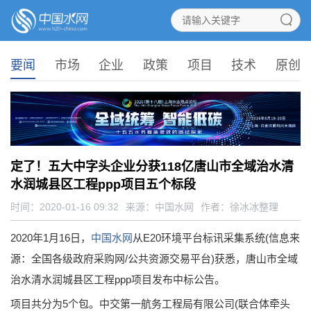
要闻
市场
企业
政策
项目
技术
原创
定了！五大中字头企业分获118亿唐山市全域治水清
水润城县区工程ppp项目五个标段
时间：2020-01-16 09:32
来源：
中国水网
作者：徐冰冰整理
2020年1月16日，
中国水网
从E20环境平台标讯采集系统(信息来
源：全国各级政府采购网/公共资源交易平台)获悉，唐山市全域
治水清水润城县区工程ppp项目发布中标公告。
项目共分为5个包。中交第一航务工程局有限公司(联合体牵头