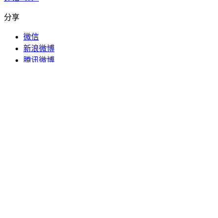
分享
微信
新浪微博
腾讯微博
QQ好友
纺织印染行业用水量占工业总用水量的6%左右，具有排放