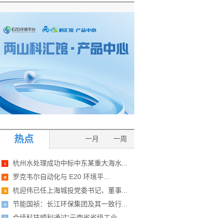
热点
一月
一周
杭州水处理成功中标中东某重大海水...
罗克韦尔自动化与 E20 环境平...
杭迎伟已任上海城投党委书记、董事...
节能国祯：长江环保集团及其一致行...
合续科技顺利通过“云南省省级工业...