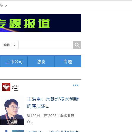
多
新闻
上市公司
访谈
专题
王洪臣：水处理技术创新
的底层逻...
8月29日，在“2025上海水业热
点...
王洪臣