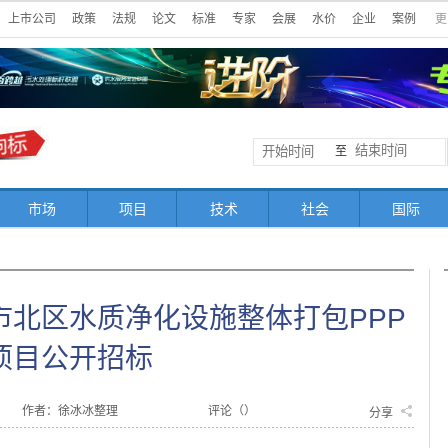
上市公司
政策
法规
论文
标准
专家
会展
水价
企业
案例
更
至
市场
项目
技术
社会
国际
宜市北区水质净化设施整体打包PPP
项目公开招标
作者：徐冰冰整理
评论（
）
分享