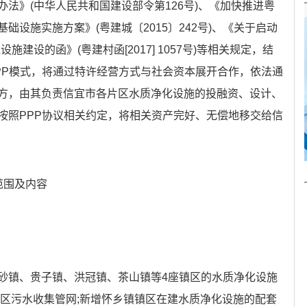
法》(中华人民共和国建设部令第126号)、《加快推进粤
基础设施实施方案》(粤建城〔2015〕242号)、《关于启动
施建设的函》(粤建村函[2017] 1057号)等相关规定，结
PP模式，将通过特许经营方式与社会资本展开合作，依法通
方，由其负责信宜市各片区水质净化设施的投融资、设计、
按照PPP协议相关约定，将相关资产完好、无偿地移交给信
范围及内容
砂镇、贵子镇、洪冠镇、茶山镇等4座镇区的水质净化设施
镇区污水收集管网;新增怀乡镇镇区在建水质净化设施的配套