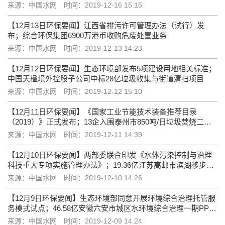
程PPP项目招标
来源：中国水网
时间：2019-12-16 15:15
【12月13日环保要闻】江西省排污许可管理办法（试行）发
布；综合环保集团6900万港币收购危废处置业务
来源：中国水网
时间：2019-12-13 14:23
【12月12日环保要闻】生态环境部发布5项建设用地相关标准；
中国天楹境外控股子公司中标28亿垃圾收集与街道清扫项目
来源：中国水网
时间：2019-12-12 15:10
【12月11日环保要闻】《国家工业节能技术装备推荐目录
（2019）》正式发布；13企入围泰州市850吨/日垃圾焚烧二期
扩建PPP项目
来源：中国水网
时间：2019-12-11 14:39
【12月10日环保要闻】两部委联合印发《水体污染控制与治理
科技重大专项实施管理办法》；19.36亿江苏高邮市滨湖移步易
景生态长廊PPP项目招标
来源：中国水网
时间：2019-12-10 14:26
【12月9日环保要闻】生态环境部同意开展环境综合治理托管服
务模式试点；46.58亿安徽六安市城区水环境综合治理一期PPP
项目招标
来源：中国水网
时间：2019-12-09 14:24