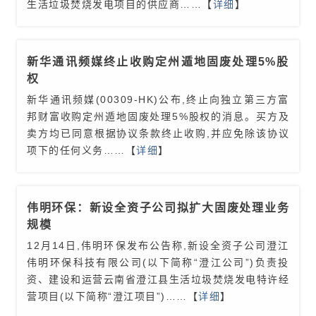
生活垃圾焚烧发电项目的供应商
……【
详细
】
新华通讯频媒终止收购定州遁地固废处理5%股
权
新华通讯频媒(00309-HK)公布,终止向独立第三方富
邦财富收购定州遁地固废处理5%股权的消息。买方及
卖方均已同意根据协议条款终止收购,并应免除该协议
项下的任何义务
……【
详细
】
伟明环保：新设全资子公司拟扩大固废处理业务
规模
12月14日,伟明环保发布公告称,新设全资子公司澄江
伟明环保科技有限公司(以下简称“澄江公司”)负责投
资、建设和运营云南省澄江县生活垃圾焚烧发电特许经
营项目(以下简称“澄江项目”)
……【
详细
】