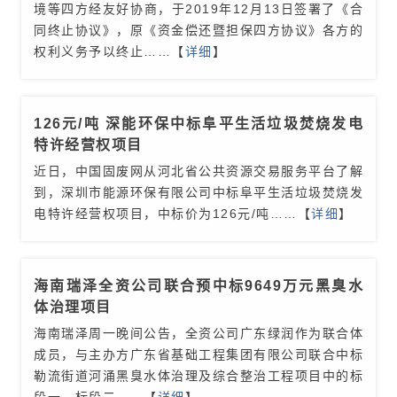
境等四方经友好协商，于2019年12月13日签署了《合
同终止协议》，原《资金偿还暨担保四方协议》各方的
权利义务予以终止
……【
详细
】
126元/吨 深能环保中标阜平生活垃圾焚烧发电
特许经营权项目
近日，中国固废网从河北省公共资源交易服务平台了解
到，深圳市能源环保有限公司中标阜平生活垃圾焚烧发
电特许经营权项目，中标价为126元/吨
……【
详细
】
海南瑞泽全资公司联合预中标9649万元黑臭水
体治理项目
海南瑞泽周一晚间公告，全资公司广东绿润作为联合体
成员，与主办方广东省基础工程集团有限公司联合中标
勒流街道河涌黑臭水体治理及综合整治工程项目中的标
段一、标段二
……【
详细
】