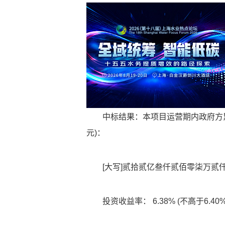
中标结果：本项目运营期内政府方累计
元)：
[大写]贰拾贰亿叁仟贰佰零柒万贰仟捌佰元;
投资收益率： 6.38% (不高于6.40%