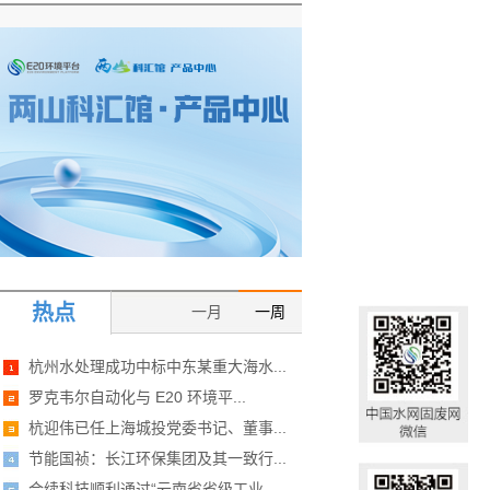
热点
一月
一周
杭州水处理成功中标中东某重大海水...
罗克韦尔自动化与 E20 环境平...
杭迎伟已任上海城投党委书记、董事...
节能国祯：长江环保集团及其一致行...
合续科技顺利通过“云南省省级工业...