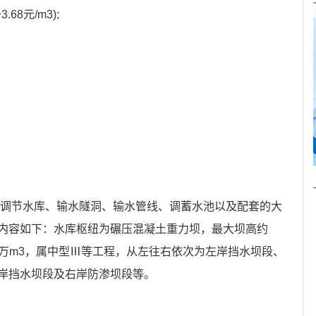
3.68元/m3);
括调节水库、输水隧洞、输水管线、调蓄水池以及配套的大
内容如下：水库枢纽为碾压混凝土重力坝，最大坝高约
7782万m3，属中型Ⅲ等工程，从左往右依次为左岸挡水坝段、
岸挡水坝段及右岸防渗坝段等。