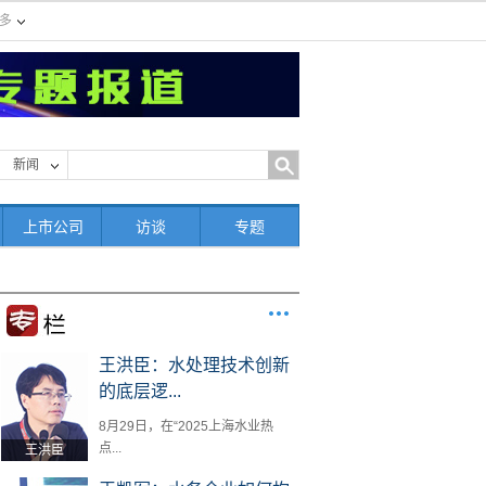
多
新闻
上市公司
访谈
专题
王洪臣：水处理技术创新
的底层逻...
8月29日，在“2025上海水业热
点...
王洪臣