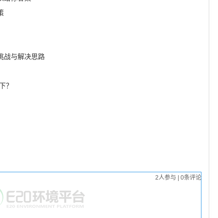
策
挑战与解决思路
下？
2
人参与
|
0
条评论