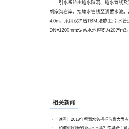
引水系统由输水隧洞、输水管线及
胡家沟右岸，接输水管线至调蓄水池。其
4.0m，采用双护盾TBM 法施工;引水
DN=1200mm;调蓄水池容积为20万m3
相关新闻
速看！2019年智慧水务招标信息大盘点
如何更好地保障供水水质？这里或许可