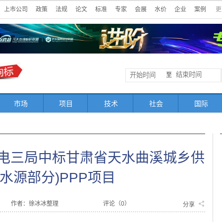
上市公司
政策
法规
论文
标准
专家
会展
水价
企业
案例
更
至
市场
项目
技术
社会
国际
国水电三局中标甘肃省天水曲溪城乡供
水源部分)PPP项目
作者：徐冰冰整理
评论（
0
）
分享