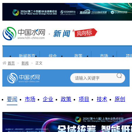
新闻首页
综合
政策
市场
项
首页
>
新闻
>
正文
要闻
市场
企业
政策
项目
技术
原创