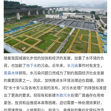
随着我国城镇化步伐的加快和经济的发展，加重了水环境的负
荷，也加剧了
地下水
的污染。近年来，
水污染
事件时有发生，
黑臭水体
频现，水污染问题已然成为了制约我国经济社会发展
的重要因素之一，因此，加快推进水环境治理迫在眉睫。国务
院“水十条”以及各地方法规的发布，对污水处理厂的排放标准提
出了更高的要求。但现有和新建
市政污水
处理厂普遍存在用地
紧张，投资和运维成本高等困难，迫切需要一种处理效果好，
处理速度快，占地面积小、投资少、易维护的集约化提标改造