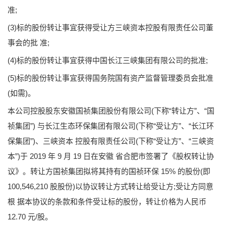
准;
(3)标的股份转让事宜获得受让方三峡资本控股有限责任公司董
事会的批 准;
(4)标的股份转让事宜获得中国长江三峡集团有限公司的批准;
(5)标的股份转让事宜获得国务院国有资产监督管理委员会批准
(如需)。
本公司控股股东安徽国祯集团股份有限公司(下称“转让方”、“国
祯集团”) 与长江生态环保集团有限公司(下称“受让方”、“长江环
保集团”)、三峡资本 控股有限责任公司(下称“受让方”、“三峡资
本”)于 2019 年 9 月 19 日在安徽 省合肥市签署了《股权转让协
议》。转让方国祯集团拟将其持有的国祯环保 15% 的股份(即
100,546,210 股股份)以协议转让方式转让给受让方;受让方同意
根 据本协议的条款和条件受让标的股份，转让价格为人民币
12.70 元/股。