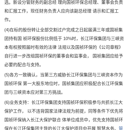
选。新设分管财务的副总经 理向国祯环保总经理、董事会负责
和汇报工作，现任财务负责人应向该副总经理 请示和汇报工
作。
(4)在标的股份转让全部交割过户完成之日起届满三年或国祯集
团持有国 祯环保股份比例低于 10%时，长江环保集团与三峡资
本有权按照届时有效的法律 法规以及国祯环保的《公司章程》
自行进一步改组国祯环保的董事会和监事会， 国祯集团应给予
必要的配合与支持。
(5)各方一致确认，当第三方威胁长江环保集团与三峡资本作为
国祯环保 第一大股东地位时，国祯集团应积极配合长江环保集
团与三峡资本应对第三方挑战。
(6)业务支持：长江环保集团支持国祯环保积极参与共抓长江大
保护工作， 以不违背国家法律法规为前提，同等条件下优先将
国祯环保纳入长江大保护联合 体单位成员中，优先支持国祯环
保在长江环保集团主导的长江大保护项目中开展 智慧水务、
管