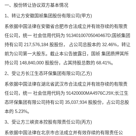
一、股份转让协议双方基本情况
1、转让方安徽国祯集团股份有限公司(甲方)
系依据中国法律在安徽省合肥市合法成立并有效存续的有限责
任公司，统一 社会信用代码为 91340100705040467D;国祯集团
持有公司 217,576,184 股股份， 占公司总股本的 32.46%，转让
前为公司第一大股东。截止本公告披露日，国祯 集团质押其所
持公司 148,840,000 股股份，占其持股总数的 68.41%。
2、受让方长江生态环保集团有限公司(乙方)
系依据中国法律在湖北省武汉市合法成立并有效存续的有限责
任公司，统一 社会信用代码为 91420000MA4976CJ9X;长江生
态环保集团有限公司持有公司 35,037,934 股股份，占公司总股
本的 5.23%。
3、受让方三峡资本控股有限责任公司(丙方)
系依据中国法律在北京市合法成立并有效存续的有限责任公