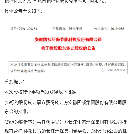
祯环保更名为“三峡国祯环保股份有限公司”(暂定名)。
具体公告全文如下：
重要提示：
本次股权转让事项尚须获得以下批准——
(1)标的股份转让事宜获得转让方安徽国祯集团股份有限公司股
东会的批准;
(2)标的股份转让事宜获得受让方长江生态环保集团有限公司按
现有管控 体系设置的长江环保集团党委会、总经理办公会的批