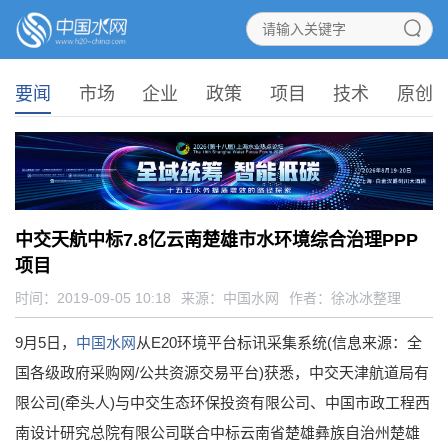
要闻
市场
企业
政策
项目
技术
原创
中交天航中标7.8亿云南楚雄市水环境综合治理PPP
项目
时间：2019-09-05 10:18
来源：
中国水网
作者：徐冰冰整理
9月5日，
中国水网
从E20环境平台标讯采集系统(信息来源：全
国各级政府采购网/公共资源交易平台)获悉，中交天津航道局有
限公司(牵头人)与中交生态环保投资有限公司、中国市政工程西
南设计研究总院有限公司联合中标云南省楚雄彝族自治州楚雄