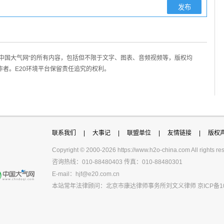
/中国大气网“的所有内容，包括但不限于文字、图表、音频视频等，版权均
作者。E20环境平台保留责任追究的权利。
联系我们
|
大事记
|
联盟单位
|
友情链接
|
版权
Copyright © 2000-
2026 https://www.h2o-china.com All righ
咨询热线：010-88480403 传真：010-88480301
E-mail：
hjf@e20.com.cn
本站常年法律顾问：北京市康达律师事务所刘文义律师
京ICP备1