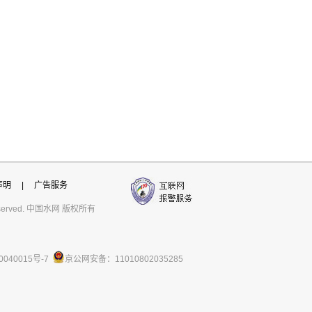
声明
|
广告服务
ts reserved. 中国水网 版权所有
0040015号-7
京公网安备：11010802035285