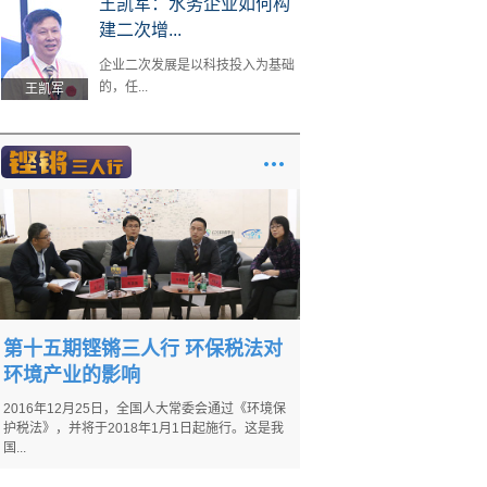
王凯军：水务企业如何构
建二次增...
企业二次发展是以科技投入为基础
的，任...
王凯军
第十五期铿锵三人行 环保税法对
环境产业的影响
2016年12月25日，全国人大常委会通过《环境保
护税法》，并将于2018年1月1日起施行。这是我
国...