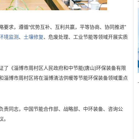
略要求，遵循“优势互补、互利共赢，平等协商、协同推进”
环境监测
、
土壤修复
、危废处理、工业节能等领域开展实质
证了《淄博市周村区人民政府和中节能(唐山)环保装备有限
和淄博市周村区将在淄博清洁供暖等节能环保装备领域重点
负责同志，中国节能合作部、战略部、中环装备、咨询公
议。