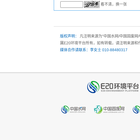
看不清，换一张
版权声明：
凡注明来源为“中国水网/中国固废网
属E20环境平台所有，如有转载，请注明来源和
媒体合作请联系：李女士 010-88480317