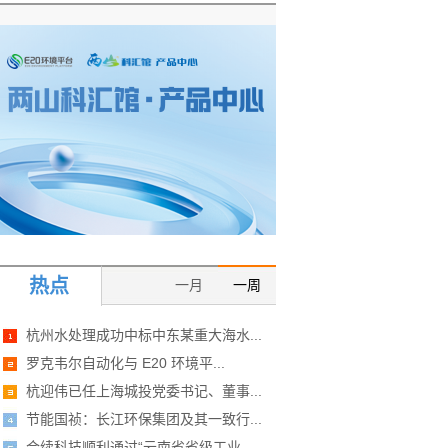
热点
一月
一周
杭州水处理成功中标中东某重大海水...
罗克韦尔自动化与 E20 环境平...
杭迎伟已任上海城投党委书记、董事...
节能国祯：长江环保集团及其一致行...
合续科技顺利通过“云南省省级工业...