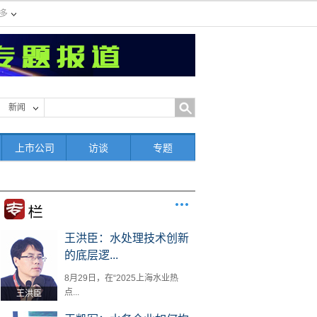
多
新闻
上市公司
访谈
专题
王洪臣：水处理技术创新
的底层逻...
8月29日，在“2025上海水业热
点...
王洪臣