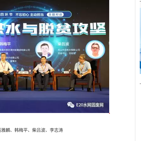
)高雅麟、韩梅平、柴吕波、李志涛