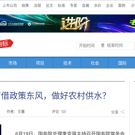
上市公司
政策
法规
论文
标准
专家
会展
水价
企业
案例
更
至
市场
项目
技术
社会
国际
何借政策东风，做好农村供水？
作者：王馨
评论（
0
）
分享
6月19日，国务院总理李克强主持召开国务院常务会