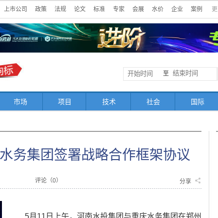
上市公司
政策
法规
论文
标准
专家
会展
水价
企业
案例
更
至
市场
项目
技术
社会
国际
水务集团签署战略合作框架协议
评论（
0
）
分享
5月11日上午，河南水投集团与重庆水务集团在郑州