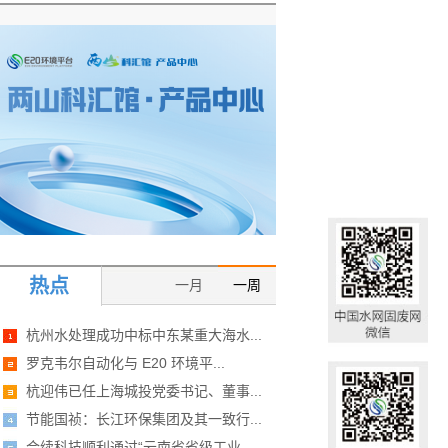
热点
一月
一周
杭州水处理成功中标中东某重大海水...
罗克韦尔自动化与 E20 环境平...
杭迎伟已任上海城投党委书记、董事...
节能国祯：长江环保集团及其一致行...
合续科技顺利通过“云南省省级工业...