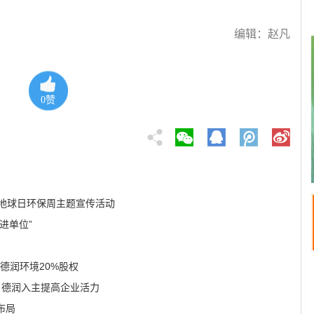
编辑：赵凡
0
赞
界地球日环保周主题宣传活动
进单位”
德润环境20%股权
% 德润入主提高企业活力
布局