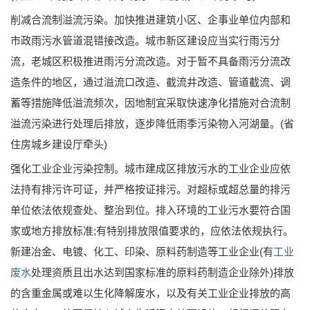
削减合流制溢流污染。加快推进建筑小区、企事业单位内部和
市政雨污水管道混错接改造。城市新区建设应当实行雨污分
流，老城区积极推进雨污分流改造。对于暂不具备雨污分流改
造条件的地区，通过溢流口改造、截流井改造、管道截流、调
蓄等措施降低溢流频次，因地制宜采取快速净化措施对合流制
溢流污染进行处理后排放，逐步降低雨季污染物入河湖量。(省
住房城乡建设厅牵头)
强化工业企业污染控制。城市建成区排放污水的工业企业应依
法持有排污许可证，并严格按证排污。对超标或超总量的排污
单位依法依规查处、整治到位。排入环境的工业污水要符合国
家或地方排放标准;有特别排放限值要求的，应依法依规执行。
新建冶金、电镀、化工、印染、原料药制造等工业企业(有
工业
废水
处理资质且出水达到国家标准的原料药制造企业除外)排放
的含重金属或难以生化降解废水，以及有关工业企业排放的高