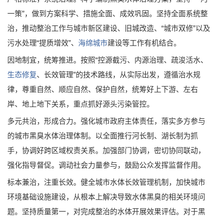
一策”，做到方案科学、措施全面、成效巩固。坚持全面系统整
治，推动整治工作与城市新区建设、旧城改造、“城市双修”以及
污水处理“提质增效”、
海绵城市
建设等工作有机结合。
因地制宜，统筹推进。按照“控源截污、内源治理、疏浚活水、
生态修复
、长效管理”的技术路线，从实际出发，遵循治水规
律，尊重自然、顺应自然、保护自然，统筹好上下游、左右
岸、地上地下关系，重点抓好源头污染管控。
多元共治，形成合力。强化城市政府主体责任，落实多方参与
的城市黑臭水体治理体制。以全面推行河长制、湖长制为抓
手，协调好跨区域权责关系。加强部门协调，密切协同联动，
强化指导督促。调动社会力量参与，鼓励公众发挥监督作用。
标本兼治，注重长效。健全城市水体长效管理机制，加快城市
环境基础设施建设，从根本上解决导致水体黑臭的相关环境问
题。坚持质量第一，对完成整治的水体开展效果评估。对于黑