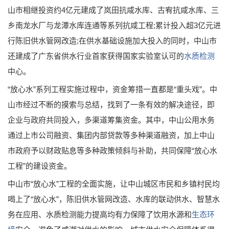
山市相继投资约4亿元建成了岚田抗咸水库、古宥抗咸水库、三
乡南龙水厂与龙潭水库连通等系列抗咸工程;累计投入超3亿元进
行陈旧供水管网改造;在供水基础设施加大投入的同时，中山市
还建成了广东省供水行业首家获得国家实验室认可的
水质检测
中心。
“放心水”系列工程实施过程中，资金筹措一直都是“重头戏”。中
山市经过不断的摸索与总结，找到了一条有效的解决途径，即
企业与政府共同投入，多渠道筹集资金。其中，中山公用水务
通过上市公司融资、集团内部贷款等多种渠道融资，加上中山
市政府予以财政贴息等多种政策倾斜与补助，共同保障“放心水
工程”的建设资金。
中山市“放心水”工程的全面实施，让中山城区市民和乡镇村民均
喝上了“放心水”，陈旧供水管网改造、水库的联动供水、智慧水
务在应用、水质检测能力提高均有力保障了饮用水源和
生态环